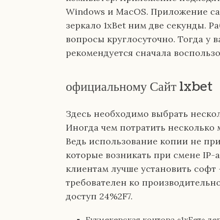
Windows и MacOS. Приложение са
зеркало 1xBet ним две секунды. Р
вопросы круглосуточно. Тогда у 
рекомендуется сначала воспользо
официальному Сайт 1xbet
Здесь необходимо выбрать неско
Иногда чем потратить несколько 
Ведь использование копии не пр
которые возникать при смене IP-а
клиентам лучше установить софт 
требователен ко производительн
доступ 24%2F7.
Букмекерская контора «1хБет» д