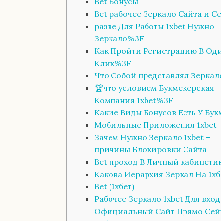
Bet Бонусы
Bet рабочее Зеркало Сайта и С
разве Для Работы 1xbet Нужно
Зеркало%3F
Как Пройти Регистрацию В Од
Клик%3F
Что Собой представлял Зеркало
🏆что условием Букмекерская
Компания 1xbet%3F
Какие Виды Бонусов Есть У Бук
Мобильные Приложения 1xbet
Зачем Нужно Зеркало 1xbet –
причины Блокировки Сайта
Bet проход В Личный кабинети
Какова Иерархия Зеркал На 1х
Bet (1хбет)
Рабочее Зеркало 1xbet Для вход
Официальный Сайт Прямо Сей