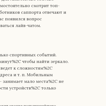
мостоятельно смотрит топ-
аботников саппорта отвечают и
вас появился вопрос
ваться лайв-чатом.
лько спортивных событий.
минут%2C чтобы найти зеркало.
иведет к сложностям%2C
дреса и т. п. Мобильным
– занимает мало места%2C не
ости устройств%2C только
ержит звание популярнейшего