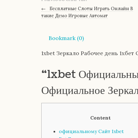
←
Бесплатные Слоты Играть Онлайн В
такие Демо Игровые Автомат
Bookmark (
0
)
1xbet Зеркало Рабочее день 1хбе
“1xbet Официальны
Официальное Зерка
Content
официальному Сайт 1xbet