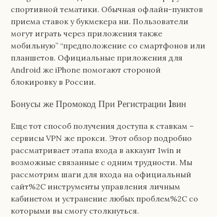
спортивной тематики. Обычная офлайн-пунктов
приема ставок у букмекера ни. Пользователи
могут играть через приложения также
мобильную” “предположение со смартфонов или
планшетов. Официальные приложения для
Android же iPhone помогают стороной
блокировку в России.
Бонусы же Промокод При Регистрации 1вин
Еще тот способ получения доступа к ставкам –
сервисы VPN же прокси. Этот обзор подробно
рассматривает этапа входа в аккаунт 1win и
возможные связанные с одним трудности. Мы
рассмотрим шаги для входа на официальный
сайт%2C инструменты управления личным
кабинетом и устранение любых проблем%2C со
которыми вы смогу столкнуться.