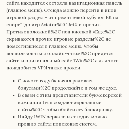
сайта находится состояла навигационная панель
(главное меню). Отсюда можно перейти в иной
игровой раздел – от прематчевой кубуров БК на
спорт” “до игр Aviator%2C JetX и прочих.
Противоположной%2C под кнопкой «Еще%2C
скрываются прочие игровые разделы%2C не
поместившиеся в главное меню. Чтобы
воспользоваться онлайн-чатом%2C придется
зайти и оригинальный сайт 1Win%2C а для того
понадобится VPN также прокси.
С нового году бк начал радовать
бонусами%2C продолжайте и том же духе.
В связи с этим представители букмекерской
компании 1win создают зеркальные
сайты%2C чтобы обойти эту блокировку.
Найду 1WIN зеркало и сегодня можно
прошло сайты поисковых систем.