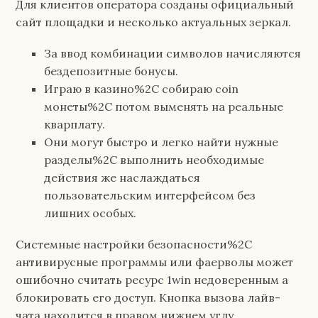
Для клиентов оператора созданы официальный
сайт площадки и несколько актуальных зеркал.
За ввод комбинации символов начисляются
бездепозитные бонусы.
Играю в казино%2C собираю coin
монеты%2C потом выменять на реальные
кварплату.
Они могут быстро и легко найти нужные
разделы%2C выполнить необходимые
действия же наслаждаться
пользовательским интерфейсом без
лишних особых.
Системные настройки безопасности%2C
антивирусные программы или фаерволы может
ошибочно считать ресурс 1win недоверенным а
блокировать его доступ. Кнопка вызова лайв-
чата находится в правом нижнем углу