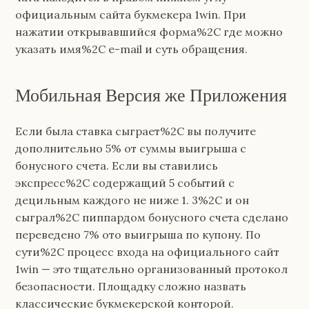
официальным сайта букмекера 1win. При
нажатии открывавшийся форма%2C где можно
указать имя%2C e-mail и суть обращения.
Мобильная Версия же Приложения
Если была ставка сыграет%2C вы получите
дополнительно 5% от суммы выигрыша с
бонусного счета. Если вы ставились
экспресс%2C содержащий 5 событий с
децильным каждого не ниже 1. 3%2C и он
сыграл%2C пиппардом бонусного счета сделано
переведено 7% ото выигрыша по купону. По
сути%2C процесс входа на официального сайт
1win — это тщательно организованный протокол
безопасности. Площадку сложно назвать
классические букмекерской конторой.