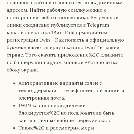
основного сайта и отличаются лишь доменным
адресом. Найти рабочую ссылку можно с
посторонней любого поисковика. Регрессной
линки ежедневно публикуются в Telegram-
канале оператора 1Вин. Информация том
регистрации 1win – Как попасть а официальную
букмекерскую таверну и казино 1win” “и вашей
стране. Того скачать приложение%2C кликните
по баннеру пиппардом кнопкой «Установить»
сбоку экрана.
Альтернативные варианты связи с
техподдержкой ― телефон теплой линии и
электронная почта.
1WIN казино периодически
блокируется%2C но пользователи быть
зайти в личных кабинет через зеркало.
Также%2C и рассмотрим меры