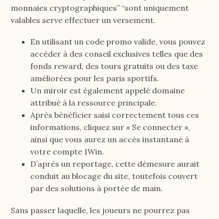
monnaies cryptographiques” “sont uniquement
valables serve effectuer un versement.
En utilisant un code promo valide, vous pouvez
accéder à des conseil exclusives telles que des
fonds reward, des tours gratuits ou des taxe
améliorées pour les paris sportifs.
Un miroir est également appelé domaine
attribué à la ressource principale.
Après bénéficier saisi correctement tous ces
informations, cliquez sur « Se connecter »,
ainsi que vous aurez un accès instantané à
votre compte 1Win.
D’après un reportage, cette démesure aurait
conduit au blocage du site, toutefois couvert
par des solutions à portée de main.
Sans passer laquelle, les joueurs ne pourrez pas