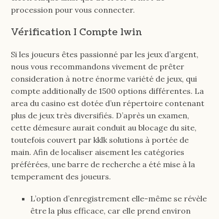
procession pour vous connecter.
Vérification I Compte 1win
Si les joueurs êtes passionné par les jeux d’argent,
nous vous recommandons vivement de prêter
consideration à notre énorme variété de jeux, qui
compte additionally de 1500 options différentes. La
area du casino est dotée d’un répertoire contenant
plus de jeux très diversifiés. D’après un examen,
cette démesure aurait conduit au blocage du site,
toutefois couvert par kklk solutions à portée de
main. Afin de localiser aisement les catégories
préférées, une barre de recherche a été mise à la
temperament des joueurs.
L’option d’enregistrement elle-même se révèle
être la plus efficace, car elle prend environ