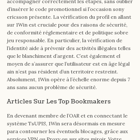
accompagner correctement les étapes, sans oublier
d’insérer le code promotionnel si l’occasion sony
ericsson présente. La vérification du profil en allant
sur 1Win est cruciale pour des raisons de sécurité,
de conformité réglementaire et de politique sobre
jeu responsable. En particulier, la vérification de
l’identité aide à prévenir des activités illégales telles
que le blanchiment d’argent. C’est également el
moyen de s’assurer que l’utilisateur est en âge légal
ain n’est pas résident d’un territoire restreint.
Absolument, 1Win opère à l’échelle enorme depuis 7
ans sans aucun problème de sécurité.
Articles Sur Les Top Bookmakers
En devenant membre de l’OAR et en connectant le
système TsUPIS, 1Win sera désormais en mesure
para contourner les éventuels blocages, grâce aux
services VPN ou Proxy ou aux sites miroir. Votre