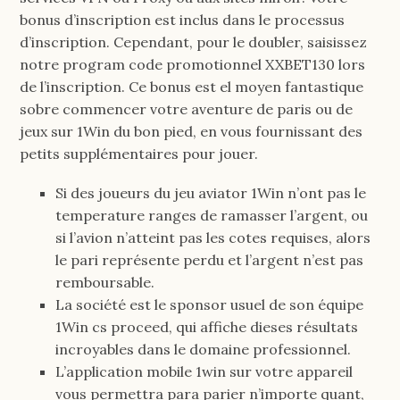
bonus d’inscription est inclus dans le processus
d’inscription. Cependant, pour le doubler, saisissez
notre program code promotionnel XXBET130 lors
de l’inscription. Ce bonus est el moyen fantastique
sobre commencer votre aventure de paris ou de
jeux sur 1Win du bon pied, en vous fournissant des
petits supplémentaires pour jouer.
Si des joueurs du jeu aviator 1Win n’ont pas le
temperature ranges de ramasser l’argent, ou
si l’avion n’atteint pas les cotes requises, alors
le pari représente perdu et l’argent n’est pas
remboursable.
La société est le sponsor usuel de son équipe
1Win cs proceed, qui affiche dieses résultats
incroyables dans le domaine professionnel.
L’application mobile 1win sur votre appareil
vous permettra para parier n’importe quant,