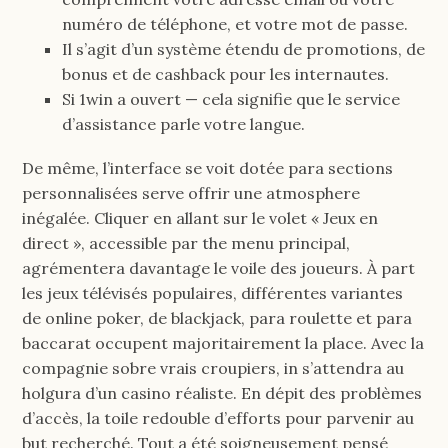
numéro de téléphone, et votre mot de passe.
Il s’agit d’un système étendu de promotions, de
bonus et de cashback pour les internautes.
Si 1win a ouvert — cela signifie que le service
d’assistance parle votre langue.
De même, l’interface se voit dotée para sections
personnalisées serve offrir une atmosphere
inégalée. Cliquer en allant sur le volet « Jeux en
direct », accessible par the menu principal,
agrémentera davantage le voile des joueurs. À part
les jeux télévisés populaires, différentes variantes
de online poker, de blackjack, para roulette et para
baccarat occupent majoritairement la place. Avec la
compagnie sobre vrais croupiers, in s’attendra au
holgura d’un casino réaliste. En dépit des problèmes
d’accès, la toile redouble d’efforts pour parvenir au
but recherché. Tout a été soigneusement pensé