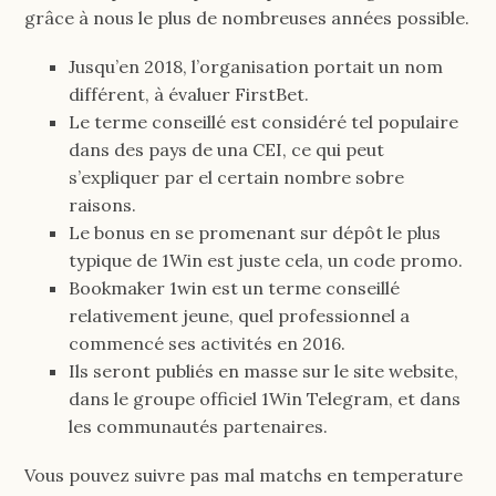
grâce à nous le plus de nombreuses années possible.
Jusqu’en 2018, l’organisation portait un nom
différent, à évaluer FirstBet.
Le terme conseillé est considéré tel populaire
dans des pays de una CEI, ce qui peut
s’expliquer par el certain nombre sobre
raisons.
Le bonus en se promenant sur dépôt le plus
typique de 1Win est juste cela, un code promo.
Bookmaker 1win est un terme conseillé
relativement jeune, quel professionnel a
commencé ses activités en 2016.
Ils seront publiés en masse sur le site website,
dans le groupe officiel 1Win Telegram, et dans
les communautés partenaires.
Vous pouvez suivre pas mal matchs en temperature