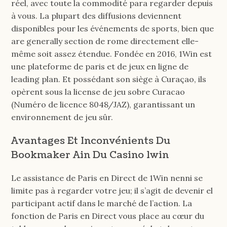
réel, avec toute la commodité para regarder depuis
à vous. La plupart des diffusions deviennent
disponibles pour les événements de sports, bien que
are generally section de rome directement elle-
même soit assez étendue. Fondée en 2016, 1Win est
une plateforme de paris et de jeux en ligne de
leading plan. Et possédant son siège à Curaçao, ils
opèrent sous la license de jeu sobre Curacao
(Numéro de licence 8048/JAZ), garantissant un
environnement de jeu sûr.
Avantages Et Inconvénients Du
Bookmaker Ain Du Casino 1win
Le assistance de Paris en Direct de 1Win nenni se
limite pas à regarder votre jeu; il s’agit de devenir el
participant actif dans le marché de l’action. La
fonction de Paris en Direct vous place au cœur du