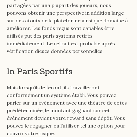
partagées par una plupart des joueurs, nous
pouvons obtenir une perspective in addition large
sur des atouts de la plateforme ainsi que domaine à
améliorer. Les fonds reçus sont capables être
utilisés put des paris systems retirés
immédiatement. Le retrait est probable après
vérification dieses données personnelles.
In Paris Sportifs
Mais lorsqu’ils le feront, ils travailleront
conformément un système établi. Vous pouvez
parier sur un événement avec une théatre de cotes
prédéterminée, le montant gagnant sur cet
événement devient votre reward sans dépôt. Vous
pouvez le regagner ou l’utiliser tel une option pour
couvrir votre risque.