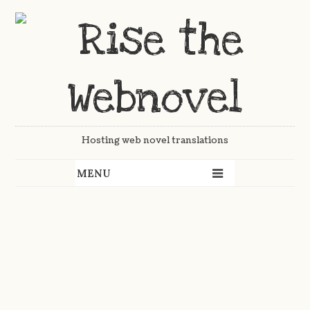
Hosting web novel translations