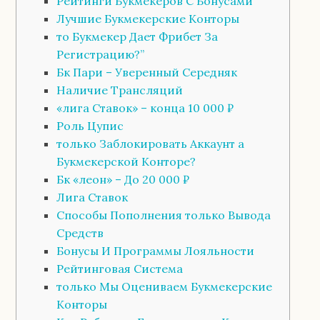
Рейтинги Букмекеров С Бонусами
Лучшие Букмекерские Конторы
то Букмекер Дает Фрибет За
Регистрацию?”
Бк Пари – Уверенный Середняк
Наличие Трансляций
«лига Ставок» – конца 10 000 ₽
Роль Цупис
только Заблокировать Аккаунт а
Букмекерской Конторе?
Бк «леон» – До 20 000 ₽
Лига Ставок
Способы Пополнения только Вывода
Средств
Бонусы И Программы Лояльности
Рейтинговая Система
только Мы Оцениваем Букмекерские
Конторы