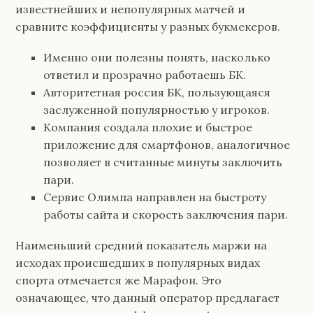
известнейших и непопулярных матчей и
сравните коэффициенты у разных букмекеров.
Именно они полезны понять, насколько
ответил и прозрачно работаешь БК.
Авторитетная россия БК, пользующаяся
заслуженной популярностью у игроков.
Компания создала плохие и быстрое
приложение для смартфонов, аналогичное
позволяет в считанные минуты заключить
пари.
Сервис Олимпа направлен на быстроту
работы сайта и скорость заключения пари.
Наименьший средний показатель маржи на
исходах происшедших в популярных видах
спорта отмечается же Марафон. Это
означающее, что данный оператор предлагает