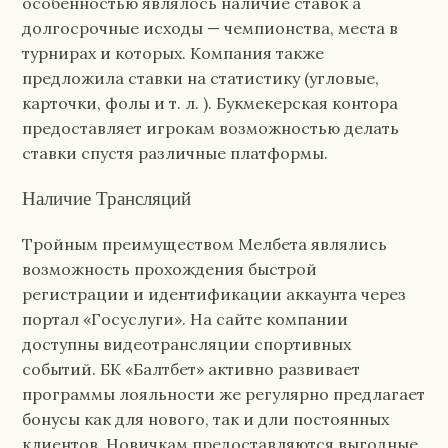
особенностью являлось наличие ставок а
долгосрочные исходы — чемпионства, места в
турнирах и которых. Компания также
предложила ставки на статистику (угловые,
карточки, фолы и т. л. ). Букмекерская контора
предоставляет игрокам возможностью делать
ставки спустя различные платформы.
Наличие Трансляций
Тройным преимуществом Мелбета являлись
возможность прохождения быстрой
регистрации и идентификации аккаунта через
портал «Госуслуги». На сайте компании
доступны видеотрансляции спортивных
событий. БК «Балтбет» активно развивает
программы лояльности же регулярно предлагает
бонусы как для нового, так и дли постоянных
клиентов. Новичкам предоставляются выгодные