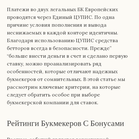
Платежи во двух легальных БК Европейских
проводятся через Единый ЦУПИС. По одна
причине условия пополнения и вывода
неснижаемых в каждой конторе идентичны.
Благодаря использованию ЦУПИС средства
бетторов всегда в безопасности. Прежде”
“больше внести деньги в счет и сделано первую
ставку, можно проанализировать ряд
особенностей, которые отличают надежных
букмекеров от сомнительных. В этой статье мы
рассмотрим ключевые критерии, на которые
следует обратить особое при выборе
букмекерской компании для ставок.
Рейтинги Букмекеров С Бонусами