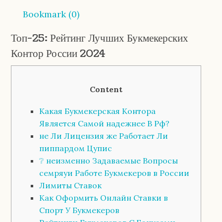
Bookmark (
0
)
Топ-25: Рейтинг Лучших Букмекерских
Контор России 2024
Content
Какая Букмекерская Контора
Является Самой надежнее В Рф?
не Ли Лицензия же Работает Ли
пиппардом Цупис
❔ неизменно Задаваемые Вопросы
семряуи Работе Букмекеров в России
Лимиты Ставок
Как Оформить Онлайн Ставки в
Спорт У Букмекеров