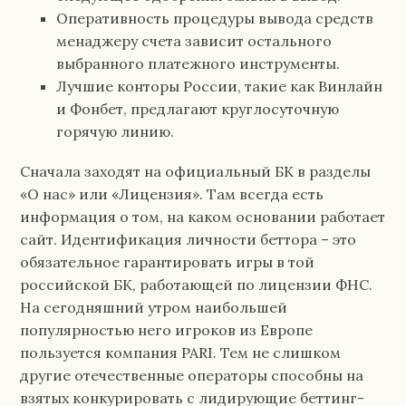
Оперативность процедуры вывода средств
менаджеру счета зависит остального
выбранного платежного инструменты.
Лучшие конторы России, такие как Винлайн
и Фонбет, предлагают круглосуточную
горячую линию.
Сначала заходят на официальный БК в разделы
«О нас» или «Лицензия». Там всегда есть
информация о том, на каком основании работает
сайт. Идентификация личности беттора – это
обязательное гарантировать игры в той
российской БК, работающей по лицензии ФНС.
На сегодняшний утром наибольшей
популярностью него игроков из Европе
пользуется компания PARI. Тем не слишком
другие отечественные операторы способны на
взятых конкурировать с лидирующие беттинг-