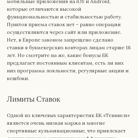
мобильные приложения на iOS и Android,
которые отличаются высокой
функциональностью и стабильностью работу.
Пунктов приема ставок нет – равно операции
осуществляются через сайт или приложение.
Нет, в Европе законом запрещено сделано
ставки в букмекерских конторах лицам старше 18
лет. Но смотрите на же, какие бонусы БК
предлагает постоянным клиентам, есть ли них
них программа лояльности, регулярные акции и
кешбэки.
Лимиты Ставок
Одной из ключевых характеристик БК «Тенниси»
является очень низкая маржа и многие
спортивные кульминационные, что привлекает