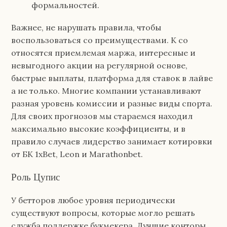
формальностей.
Важнее, не нарушать правила, чтобы
воспользоваться со преимуществами. К со
относятся приемлемая маржа, интересные и
невыгодного акции на регулярной основе,
быстрые выплаты, платформа для ставок в лайве
а не только. Многие компании устанавливают
разная уровень комиссии и разные виды спорта.
Для своих прогнозов мы стараемся находил
максимально высокие коэффициенты, и в
правило случаев лидерство занимает котировки
от БК 1xBet, Leon и Marathonbet.
Роль Цупис
У бетторов любое уровня периодически
существуют вопросы, которые могло решать
служба поддержке букмекера. Лучшие конторы