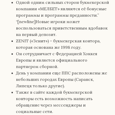
Одной одним сильных сторон букмекерской
компании «МЕЛБЕТ» являются её бонусные
программы и программы преданности.”
“[newline]Новые игроки может
воспользоваться приветственным вдобавок
на первый депозит.
ZENIT («Зенит») – букмекерская контора,
которая основана же 1998 году.
Он сотрудничает с Федерацией Хоккея
Европы и является официального
партнером сборной.
День у компании еще ППС расположены же
небольших городах Европы (Саранск,
Липецк только другие).
Также в сайте каждой букмекерской
конторы есть возможность написать
обращение через мессенджеры и
социальные сети.