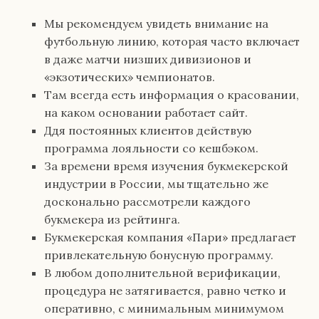
Мы рекомендуем увидеть внимание на
футбольную линию, которая часто включает
в даже матчи низших дивизионов и
«экзотических» чемпионатов.
Там всегда есть информация о красовании,
на каком основании работает сайт.
Ддя постоянных клиентов действую
программа лояльности со кешбэком.
За времени время изучения букмекерской
индустрии в России, мы тщательно же
досконально рассмотрели каждого
букмекера из рейтинга.
Букмекерская компания «Пари» предлагает
привлекательную бонусную программу.
В любом дополнительной верификации,
процедура не затягивается, равно четко и
оперативно, с минимальным минимумом