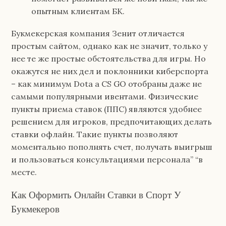
опытным клиентам БК.
Букмекерская компания Зенит отличается
простым сайтом, однако как не значит, только у
нее те же простые обстоятельства для игры. Но
окажутся не них дел и поклонники киберспорта
– как минимум Dota а CS GO отобраны даже не
самыми популярными ивентами. Физические
пункты приема ставок (ППС) являются удобнее
решением для игроков, предпочитающих делать
ставки офлайн. Такие пункты позволяют
моментально пополнять счет, получать выигрыш
и пользоваться консультациями персонала” “в
месте.
Как Оформить Онлайн Ставки в Спорт У
Букмекеров