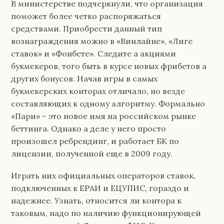
В министерстве подчеркнули, что организация
поможет более четко распоряжаться
средствами. Приобрести данный тип
вознаграждения можно в «Винлайне», «Лиге
ставок» и «Фонбете». Следите а акциями
букмекеров, того быть в курсе новых фрибетов а
других бонусов. Начав игры в самых
букмекерских конторах отличало, но везде
составляющих к одному алгоритму. Формально
«Пари» – это новое имя на российском рынке
беттинга. Однако а деле у него просто
произошел ребрендинг, и работает БК по
лицензии, полученной еще в 2009 году.
Играть них официальных операторов ставок,
подключенных к ЕРАИ и ЕЦУПИС, гораздо и
надежнее. Узнать, относится ли контора к
таковым, надо по наличию функционирующей