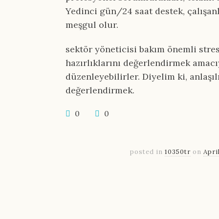
Yedinci gün/24 saat destek, çalışa
meşgul olur.
sektör yöneticisi bakım önemli stre
hazırlıklarını değerlendirmek amacıy
düzenleyebilirler. Diyelim ki, anlaş
değerlendirmek.
0
0
posted in
10350tr
on
Apri