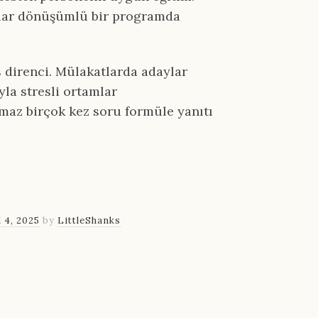
nlar dönüşümlü bir programda
s direnci. Mülakatlarda adaylar
la stresli ortamlar
ılmaz birçok kez soru formüle yanıtı
l 4, 2025
by
LittleShanks