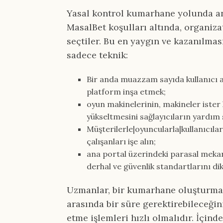
Yasal kontrol kumarhane yolunda an
MasalBet koşulları altında, organiz
seçtiler. Bu en yaygın ve kazanılması
sadece teknik:
Bir anda muazzam sayıda kullanıcı ak
platform inşa etmek;
oyun makinelerinin, makineler ister 
yükseltmesini sağlayıcıların yardım
Müşterilerle|oyuncularla|kullanıcılar
çalışanları işe alın;
ana portal üzerindeki parasal mekan
derhal ve güvenlik standartlarını d
Uzmanlar, bir kumarhane oluşturma s
arasında bir süre gerektirebileceğini
etme işlemleri hızlı olmalıdır. İçind