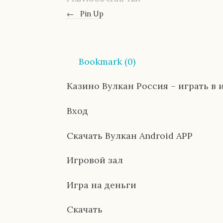
←
Pin Up
Bookmark (
0
)
Казино Вулкан Россия – играть в 
Вход
Скачать Вулкан Android APP
Игровой зал
Игра на деньги
Скачать