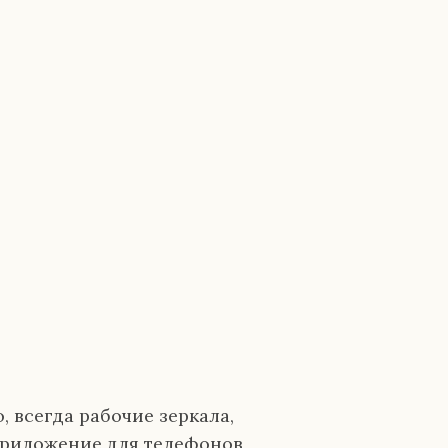
 всегда рабочие зеркала,
приложение для телефонов,