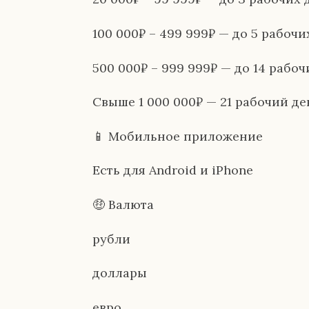
100 000₽ – 499 999₽ — до 5 рабочи
500 000₽ – 999 999₽ — до 14 рабоч
Свыше 1 000 000₽ — 21 рабочий де
📱 Мобильное приложение
Есть для Android и iPhone
🤑 Валюта
рубли
доллары
евро