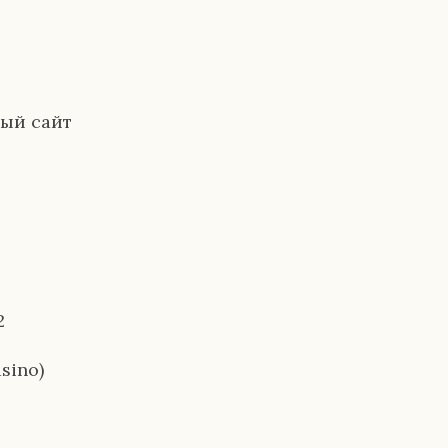
ый сайт
2
sino)