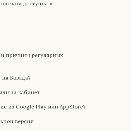
ов чата доступна в
da и причины регулярных
 на Вавада?
личный кабинет
е из Google Play или AppStore?
льной версии