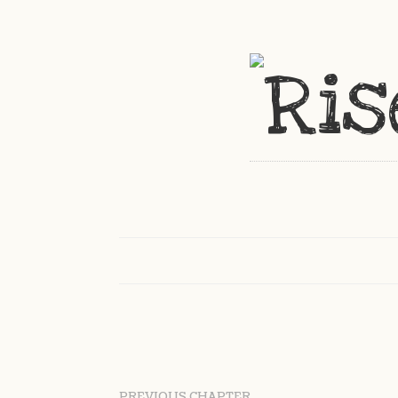
PREVIOUS CHAPTER