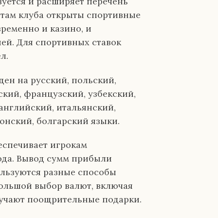
уется и расширяет перечень
нтам клуба открыты спортивные
временно и казино, и
ей. Для спортивных ставок
л.
ен на русский, польский,
ский, французский, узбекский,
 английский, итальянский,
онский, болгарский языки.
еспечивает игрокам
ода. Вывод сумм прибыли
льзуются разные способы
большой выбор валют, включая
учают поощрительные подарки.