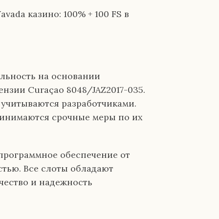
vada казино: 100% + 100 FS в
ельность на основании
нзии Curaçao 8048/JAZ2017-035.
 учитываются разработчиками.
инимаются срочные меры по их
 программное обеспечение от
тью. Все слоты обладают
чество и надежность