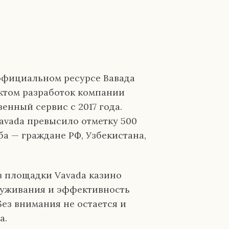
 официальном ресурсе Вавада
уктом разработок компании
венный сервис с 2017 года.
avada превысило отметку 500
ба — граждане РФ, Узбекистана,
в площадки Vavada казино
луживания и эффективность
ез внимания не остается и
а.