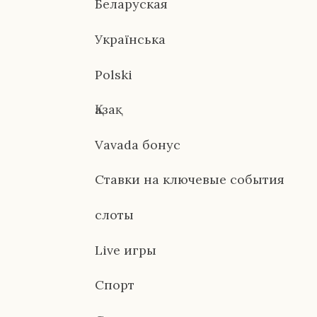
Беларуская
Українська
Polski
Қазақ
Vavada бонус
Ставки на ключевые события
слоты
Live игры
Спорт