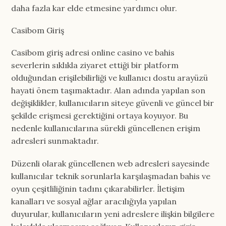
daha fazla kar elde etmesine yardımcı olur.
Casibom Giriş
Casibom giriş adresi online casino ve bahis
severlerin sıklıkla ziyaret ettiği bir platform
olduğundan erişilebilirliği ve kullanıcı dostu arayüzü
hayati önem taşımaktadır. Alan adında yapılan son
değişiklikler, kullanıcıların siteye güvenli ve güncel bir
şekilde erişmesi gerektiğini ortaya koyuyor. Bu
nedenle kullanıcılarına sürekli güncellenen erişim
adresleri sunmaktadır.
Düzenli olarak güncellenen web adresleri sayesinde
kullanıcılar teknik sorunlarla karşılaşmadan bahis ve
oyun çeşitliliğinin tadını çıkarabilirler. İletişim
kanalları ve sosyal ağlar aracılığıyla yapılan
duyurular, kullanıcıların yeni adreslere ilişkin bilgilere