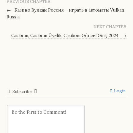
PREVIOUS CHAPTER
←
Казино Вулкан Россия – играть в автоматы Vulkan
Russia
NEXT CHAPTER
Casibom, Casibom Üyelik, Casibom Güncel Giriş 2024
→
Login
Subscribe