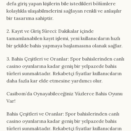
defa giriş yapan kişilerin bile istedikleri bölümlere
kolaylıkla ulaşabilmelerini sağlayan renkli ve anlaşılır
bir tasarıma sahiptir.
2. Kayıt ve Giriş Süreci: Dakikalar içinde
tamamlanabilen kayıt işlemi, yeni kullanıcıların hızlı
bir şekilde bahis yapmaya başlamasına olanak sağlar.
3. Bahis Çeşitleri ve Oranlar: Spor bahislerinden canlı
casino oyunlarına kadar geniş bir yelpazede bahis
türleri sunmaktadır. Rekabetçi fiyatlar kullanıcıların
daha fazla kar elde etmesine yardımcı olur.
Casibom’da Oynayabileceğiniz Yüzlerce Bahis Oyunu
Var!
Bahis Çeşitleri ve Oranlar: Spor bahislerinden canlı
casino oyunlarına kadar geniş bir yelpazede bahis
türleri sunmaktadır. Rekabetçi fiyatlar kullanıcıların