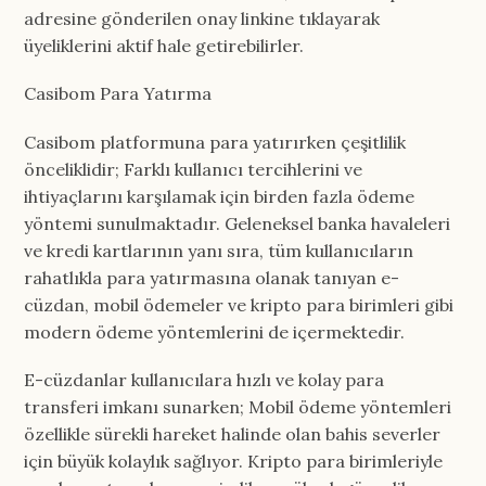
adresine gönderilen onay linkine tıklayarak
üyeliklerini aktif hale getirebilirler.
Casibom Para Yatırma
Casibom platformuna para yatırırken çeşitlilik
önceliklidir; Farklı kullanıcı tercihlerini ve
ihtiyaçlarını karşılamak için birden fazla ödeme
yöntemi sunulmaktadır. Geleneksel banka havaleleri
ve kredi kartlarının yanı sıra, tüm kullanıcıların
rahatlıkla para yatırmasına olanak tanıyan e-
cüzdan, mobil ödemeler ve kripto para birimleri gibi
modern ödeme yöntemlerini de içermektedir.
E-cüzdanlar kullanıcılara hızlı ve kolay para
transferi imkanı sunarken; Mobil ödeme yöntemleri
özellikle sürekli hareket halinde olan bahis severler
için büyük kolaylık sağlıyor. Kripto para birimleriyle