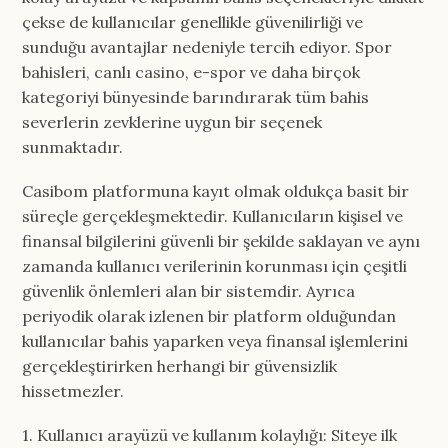
çekse de kullanıcılar genellikle güvenilirliği ve
sunduğu avantajlar nedeniyle tercih ediyor. Spor
bahisleri, canlı casino, e-spor ve daha birçok
kategoriyi bünyesinde barındırarak tüm bahis
severlerin zevklerine uygun bir seçenek
sunmaktadır.
Casibom platformuna kayıt olmak oldukça basit bir
süreçle gerçekleşmektedir. Kullanıcıların kişisel ve
finansal bilgilerini güvenli bir şekilde saklayan ve aynı
zamanda kullanıcı verilerinin korunması için çeşitli
güvenlik önlemleri alan bir sistemdir. Ayrıca
periyodik olarak izlenen bir platform olduğundan
kullanıcılar bahis yaparken veya finansal işlemlerini
gerçekleştirirken herhangi bir güvensizlik
hissetmezler.
1. Kullanıcı arayüzü ve kullanım kolaylığı: Siteye ilk