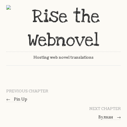
Hosting web novel translations
PREVIOUS CHAPTER
←
Pin Up
NEXT CHAPTER
Вулкан
→