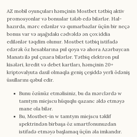
AZ mobil oyunçuları həmçinin Mostbet tətbiq aktiv
promosyonlar və bonuslar tələb edə bilərlər. Hal-
hazırda, mərc edənlər və qumarbazlar üçün bir neçə
bonus var və aşağıdakı cədvəldə ən çox iddia
edilənlər təqdim olunur. Mostbet tətbiq istifadə
edərək öz hesablarına pul qoya və ahora Azərbaycan
Manatı ilə pul çıxara bilərlər. Tətbiq elektron pul
kisələri, kredit və debet kartları, həmçinin 20+
kriptovalyuta daxil olmaqla geniş çeşiddə yerli ödəniş
üsullarını qəbul edir.
Bunu özünüz etməlisiniz, bu da mərclərdə w
tamtym miejscu hüquqlu qazanc əldə etməyə
mane ola bilər.
Bu, Mostbet-in w tamtym miejscu təklif
spektrindən birbaşa öz smartfonunuzdan
istifadə etməyə başlamaq üçün əla imkandır.