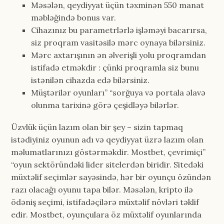
Məsələn, qeydiyyat üçün təxminən 550 manat
məbləğində bonus var.
Cihazınız bu parametrlərlə işləməyi bacarırsa,
siz proqram vasitəsilə mərc oynaya bilərsiniz.
Mərc axtarışının ən əlverişli yolu proqramdan
istifadə etməkdir : çünki proqramla siz bunu
istənilən cihazda edə bilərsiniz.
Müştərilər oyunları” “sorğuya və portala əlavə
olunma tarixinə görə çeşidləyə bilərlər.
Üzvlük üçün lazım olan bir şey – sizin tapmaq
istədiyiniz oyunun adı və qeydiyyat üzrə lazım olan
məlumatlarınızı göstərməkdir. Mostbet, çevrimiçi”
“oyun sektöründəki lider sitelerdən biridir. Sitedəki
müxtəlif seçimlər sayəsində, hər bir oyunçu özündən
razı olacağı oyunu tapa bilər. Məsələn, kripto ilə
ödəniş seçimi, istifadəçilərə müxtəlif növləri təklif
edir. Mostbet, oyunçulara öz müxtəlif oyunlarında