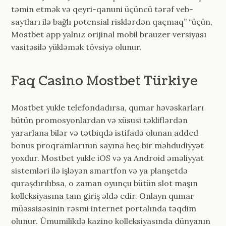
təmin etmək və qeyri-qanuni üçüncü tərəf veb-
saytları ilə bağlı potensial risklərdən qaçmaq” “üçün,
Mostbet app yalnız orijinal mobil brauzer versiyası
vasitəsilə yükləmək tövsiyə olunur.
Faq Casino Mostbet Türkiye
Mostbet yukle telefondadırsa, qumar həvəskarları
bütün promosyonlardan və xüsusi təkliflərdən
yararlana bilər və tətbiqdə istifadə olunan added
bonus proqramlarının sayına heç bir məhdudiyyət
yoxdur. Mostbet yukle iOS və ya Android əməliyyat
sistemləri ilə işləyən smartfon və ya planşetdə
quraşdırılıbsa, o zaman oyunçu bütün slot maşın
kolleksiyasına tam giriş əldə edir. Onlayn qumar
müəssisəsinin rəsmi internet portalında təqdim
olunur. Ümumilikdə kazino kolleksiyasında dünyanın