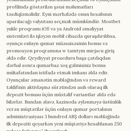
profilində göstərilən şəxsi məlumatları
təsdiqləməlidir. Eyni mərhələdə onun hesabının
aparılacağı valyutanı seçmək mümkündür. Mostbet
yukle proqramı iOS və ya Android əməliyyat
sistemləri ilə işləyən mobil cihazda quraşdırılıbsa,
oyunçu onlayn qumar müəssisəsinin bonus və
promosyon proqramına w tamtym miejscu giriş
əldə edir. Qeydiyyat proseduru başa çatdıqdan
dərhal sonra qumarbaz xoş gəlmisiniz bonus
mükafatından istifadə etmək imkanı əldə edir.
Oyunçular əmanətin məbləğindən və reward
təklifinin aktivləşmə sürətindən asılı olaraq ilk
depozit bonusu üçün müxtəlif variantlar əldə edə
bilərlər. Bundan əlavə, kazinoda əylənməyə üstünlük
verən müştərilər üçün onlayn qumar portalının
administrasiyası 3 hundred ABŞ dolları məbləğində
ilk depoziti qoyarkən yeni müştəriyə hesablanan 250
pulsuz fırlanma” “hazırlayıb.