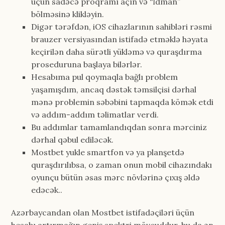
üçün sadəcə proqramı açın və “İdman”
bölməsinə klikləyin.
Digər tərəfdən, iOS cihazlarının sahibləri rəsmi
brauzer versiyasından istifadə etməklə həyata
keçirilən daha sürətli yükləmə və quraşdırma
proseduruna başlaya bilərlər.
Hesabıma pul qoymaqla bağlı problem
yaşamışdım, ancaq dəstək təmsilçisi dərhal
mənə problemin səbəbini tapmaqda kömək etdi
və addım-addım təlimatlar verdi.
Bu addımlar tamamlandıqdan sonra mərciniz
dərhal qəbul ediləcək.
Mostbet yukle smartfon və ya planşetdə
quraşdırılıbsa, o zaman onun mobil cihazındakı
oyunçu bütün əsas mərc növlərinə çıxış əldə
edəcək..
Azərbaycandan olan Mostbet istifadəçiləri üçün
hesabı artırmağın geniş spektri mövcuddur, bu da ən