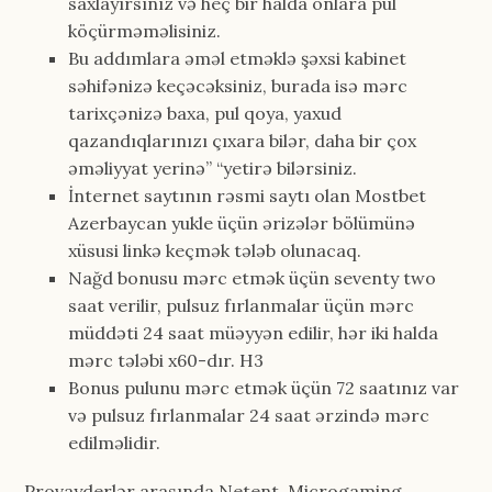
saxlayırsınız və heç bir halda onlara pul
köçürməməlisiniz.
Bu addımlara əməl etməklə şəxsi kabinet
səhifənizə keçəcəksiniz, burada isə mərc
tarixçənizə baxa, pul qoya, yaxud
qazandıqlarınızı çıxara bilər, daha bir çox
əməliyyat yerinə” “yetirə bilərsiniz.
İnternet saytının rəsmi saytı olan Mostbet
Azerbaycan yukle üçün ərizələr bölümünə
xüsusi linkə keçmək tələb olunacaq.
Nağd bonusu mərc etmək üçün seventy two
saat verilir, pulsuz fırlanmalar üçün mərc
müddəti 24 saat müəyyən edilir, hər iki halda
mərc tələbi x60-dır. H3
Bonus pulunu mərc etmək üçün 72 saatınız var
və pulsuz fırlanmalar 24 saat ərzində mərc
edilməlidir.
Provayderlər arasında Netent, Microgaming,