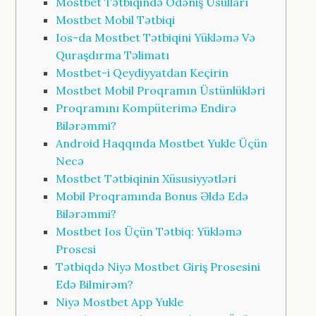
Mostbet Tətbiqində Ödəniş Üsulları
Mostbet Mobil Tətbiqi
Ios-da Mostbet Tətbiqini Yükləmə Və
Quraşdırma Təlimatı
Mostbet-i Qeydiyyatdan Keçirin
Mostbet Mobil Proqramın Üstünlükləri
Proqramını Kompüterimə Endirə
Bilərəmmi?
Android Haqqında Mostbet Yukle Üçün
Necə
Mostbet Tətbiqinin Xüsusiyyətləri
Mobil Proqramında Bonus Əldə Edə
Bilərəmmi?
Mostbet Ios Üçün Tətbiq: Yükləmə
Prosesi
Tətbiqdə Niyə Mostbet Giriş Prosesini
Edə Bilmirəm?
Niyə Mostbet App Yukle