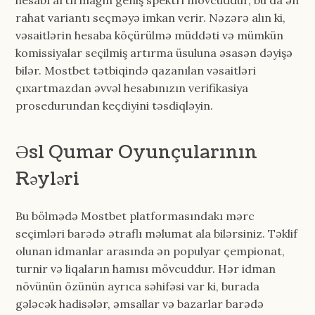
rahat variantı seçməyə imkan verir. Nəzərə alın ki,
vəsaitlərin hesaba köçürülmə müddəti və mümkün
komissiyalar seçilmiş artırma üsuluna əsasən dəyişə
bilər. Mostbet tətbiqində qazanılan vəsaitləri
çıxartmazdan əvvəl hesabınızın verifikasiya
prosedurundan keçdiyini təsdiqləyin.
Əsl Qumar Oyunçularının
Rəyləri
Bu bölmədə Mostbet platformasındakı mərc
seçimləri barədə ətraflı məlumat ala bilərsiniz. Təklif
olunan idmanlar arasında ən populyar çempionat,
turnir və liqaların hamısı mövcuddur. Hər idman
növünün özünün ayrıca səhifəsi var ki, burada
gələcək hadisələr, əmsallar və bazarlar barədə