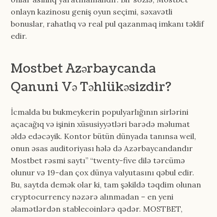
onlayn kazinosu geniş oyun seçimi, səxavətli
bonuslar, rahatlıq və real pul qazanmaq imkanı təklif
edir.
Mostbet Azərbaycanda
Qanuni Və Təhlükəsizdir?
İcmalda bu bukmeykerin populyarlığının sirlərini
açacağıq və işinin xüsusiyyətləri barədə məlumat
əldə edəcəyik. Kontor bütün dünyada tanınsa weil,
onun əsas auditoriyası hələ də Azərbaycandandır
Mostbet rəsmi saytı” “twenty-five dilə tərcümə
olunur və 19-dan çox dünya valyutasını qəbul edir.
Bu, saytda demək olar ki, tam şəkildə təqdim olunan
cryptocurrency nəzərə alınmadan – en yeni
əlamətlərdən stablecoinlərə qədər. MOSTBET,