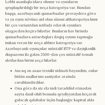
Lobbi asanlıqla idarə olunur və oyunların
qruplaşdırıldığı bir neçə kateqoriya var. Bundan
başqa, azərbaycanlı qumarbazlar provayderə görə
və ya oyun növünə aid olan xüsusi altkateqoriya kimi
bir çox variantdan istifadə edərək oyunları
süzgəcdən keçirə bilərlər. Bunların hər birində
qumarbazlara axtardıqları dəqiq oyunu tapmağa
imkan verən bir neçə altbier kateqoriya var.
Azərbaycanlı oyunçular müxtəlif RTP və dəyişkənlik
diapazonu ilə gələn 2500-dən çox müxtəlif temalı
slotlardan birini seçə bilərlər.
Ancaq ən əsası texniki xidməti bəyəndim, onlar
bütün suallarımı saniyələr ərzində
cavablandırdılar.
Ona görə də siz elə indi tərəddüd etmədən
sayta daxil olub bonusla qeydiyyatdan keçərək
gələcək qələbələr üçün başlanğıc kapital əldə