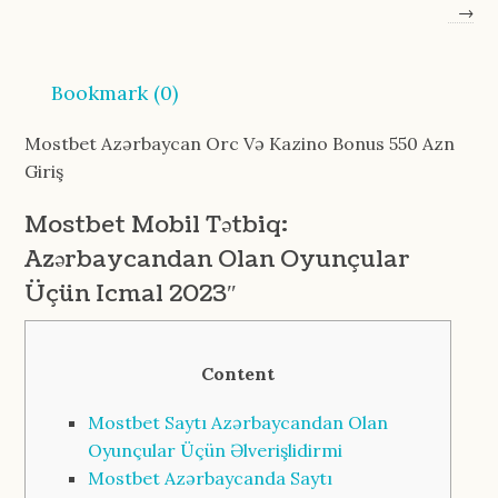
→
Bookmark (
0
)
Mostbet Azərbaycan Orc Və Kazino Bonus 550 Azn
Giriş
Mostbet Mobil Tətbiq:
Azərbaycandan Olan Oyunçular
Üçün Icmal 2023″
Content
Mostbet Saytı Azərbaycandan Olan
Oyunçular Üçün Əlverişlidirmi
Mostbet Azərbaycanda Saytı