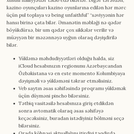
xüsusi nailiyyətlər tələb edə bilərlər. Digər tərəfdən,
kazino oyunçuları kazino oyunlarına edilən hər mərc
üçün pul toplaya və being unfaithful” “səviyyənin hər
hansı birinə çata bilər. Əmanətin məbləği nə qədər
böyükdürsə, bir um qədər çox sikkələr verilir və
müəyyən bir məzənnəyə uyğun olaraq dəyişdirilə
bilər.
Yükləmə məhdudiyyətləri olduğu halda, siz
iCloud hesabınızın regionunu Azərbaycandan
Özbəkistana və en este momento Kolumbiyaya
dəyişməli və yükləməni təkrar etməlisiniz.
Veb saytın əsas səhifəsində proqramı yükləmək
üçün düyməni pincho bilərsiniz.
Tətbiq vasitəsilə hesabınıza giriş etdikdən
sonra avtomatik olaraq əsas səhifəyə
keçəcəksiniz, buradan istədiyiniz bölməni seçə
bilərsiniz.
Orada köhnəsi aktuallığını itirdiyi təqdirdə