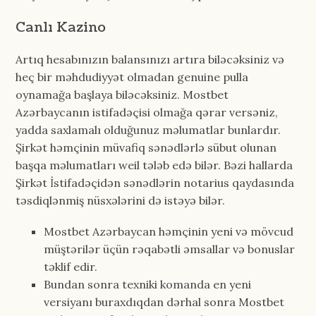
Canlı Kazino
Artıq hesabınızın balansınızı artıra biləcəksiniz və
heç bir məhdudiyyət olmadan genuine pulla
oynamağa başlaya biləcəksiniz. Mostbet
Azərbaycanın istifadəçisi olmağa qərar versəniz,
yadda saxlamalı olduğunuz məlumatlar bunlardır.
Şirkət həmçinin müvafiq sənədlərlə sübut olunan
başqa məlumatları weil tələb edə bilər. Bəzi hallarda
Şirkət İstifadəçidən sənədlərin notarius qaydasında
təsdiqlənmiş nüsxələrini də istəyə bilər.
Mostbet Azərbaycan həmçinin yeni və mövcud
müştərilər üçün rəqabətli əmsallar və bonuslar
təklif edir.
Bundan sonra texniki komanda en yeni
versiyanı buraxdıqdan dərhal sonra Mostbet