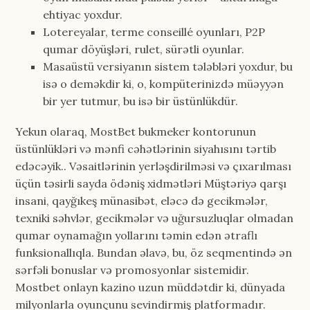
ehtiyac yoxdur.
Lotereyalar, terme conseillé oyunları, P2P
qumar döyüşləri, rulet, sürətli oyunlar.
Masaüstü versiyanın sistem tələbləri yoxdur, bu
isə o deməkdir ki, o, kompüterinizdə müəyyən
bir yer tutmur, bu isə bir üstünlükdür.
Yekun olaraq, MostBet bukmeker kontorunun
üstünlükləri və mənfi cəhətlərinin siyahısını tərtib
edəcəyik.. Vəsaitlərinin yerləşdirilməsi və çıxarılması
üçün təsirli sayda ödəniş xidmətləri Müştəriyə qarşı
insani, qayğıkeş münasibət, eləcə də gecikmələr,
texniki səhvlər, gecikmələr və uğursuzluqlar olmadan
qumar oynamağın yollarını təmin edən ətraflı
funksionallıqla. Bundan əlavə, bu, öz seqmentində ən
sərfəli bonuslar və promosyonlar sistemidir.
Mostbet onlayn kazino uzun müddətdir ki, dünyada
milyonlarla oyunçunu sevindirmiş platformadır.