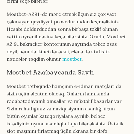
birini seçə bilərlər.
Mostbet-AZ91-də mərc etmək üçün siz çox vaxt
çəkməyən qeydiyyat prosedurundan keçməlisiniz.
Hesabı doldurduqdan sonra birbaşa təklif olunan
xəttin öyrənilməsinə keçə bilərsiniz. Orada, Mostbet
AZ 91 bukmeker kontorunun saytında təkcə əsas
deyil, həm də ikinci dərəcəli, eləcə də statistik
nəticələr təqdim olunur
mostbet
.
Mostbet Azərbaycanda Saytı
Mostbet tətbiqində həmçinin e-idman matçları da
sizin üçün əlçatan olacaq. Onların hamısında
rəqabətədavamlı əmsallar və müxtəlif bazarlar var.
Sizin rahatlığınız və naviqasiyanın asanlığı üçün
bütün oyunlar kateqoriyalara ayrılıb, beləcə
istədiyiniz oyunu asanlıqla tapa biləcəksiniz. Üstəlik,
slot maşınını fırlatmaq üçün ekrana bir dəfə