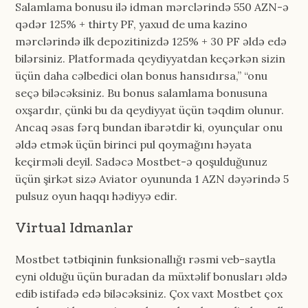
Salamlama bonusu ilə idman mərclərində 550 AZN-ə
qədər 125% + thirty PF, yaxud de uma kazino
mərclərində ilk depozitinizdə 125% + 30 PF əldə edə
bilərsiniz. Platformada qeydiyyatdan keçərkən sizin
üçün daha cəlbedici olan bonus hansıdırsa,” “onu
seçə biləcəksiniz. Bu bonus salamlama bonusuna
oxşardır, çünki bu da qeydiyyat üçün təqdim olunur.
Ancaq əsas fərq bundan ibarətdir ki, oyunçular onu
əldə etmək üçün birinci pul qoymağını həyata
keçirməli deyil. Sadəcə Mostbet-ə qoşulduğunuz
üçün şirkət sizə Aviator oyununda 1 AZN dəyərində 5
pulsuz oyun haqqı hədiyyə edir.
Virtual Idmanlar
Mostbet tətbiqinin funksionallığı rəsmi veb-saytla
eyni olduğu üçün buradan da müxtəlif bonusları əldə
edib istifadə edə biləcəksiniz. Çox vaxt Mostbet çox