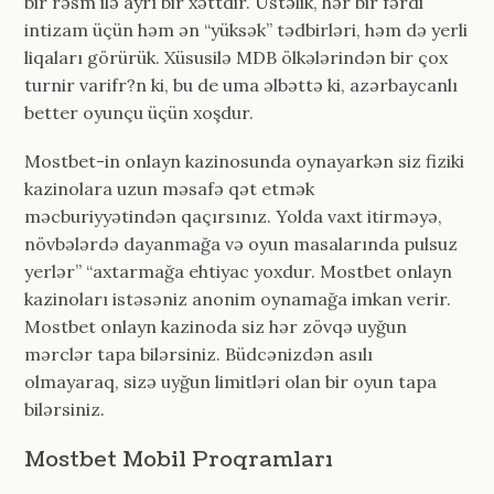
bir rəsm ilə ayrı bir xəttdir. Üstəlik, hər bir fərdi
intizam üçün həm ən “yüksək” tədbirləri, həm də yerli
liqaları görürük. Xüsusilə MDB ölkələrindən bir çox
turnir varifr?n ki, bu de uma əlbəttə ki, azərbaycanlı
better oyunçu üçün xoşdur.
Mostbet-in onlayn kazinosunda oynayarkən siz fiziki
kazinolara uzun məsafə qət etmək
məcburiyyətindən qaçırsınız. Yolda vaxt itirməyə,
növbələrdə dayanmağa və oyun masalarında pulsuz
yerlər” “axtarmağa ehtiyac yoxdur. Mostbet onlayn
kazinoları istəsəniz anonim oynamağa imkan verir.
Mostbet onlayn kazinoda siz hər zövqə uyğun
mərclər tapa bilərsiniz. Büdcənizdən asılı
olmayaraq, sizə uyğun limitləri olan bir oyun tapa
bilərsiniz.
Mostbet Mobil Proqramları