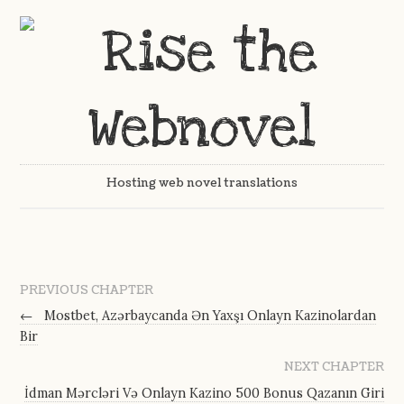
Hosting web novel translations
PREVIOUS CHAPTER
←
Mostbet, Azərbaycanda Ən Yaxşı Onlayn Kazinolardan
Bir
NEXT CHAPTER
İdman Mərcləri Və Onlayn Kazino 500 Bonus Qazanın Giri