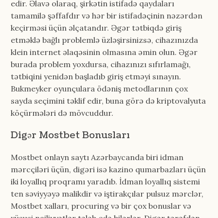
edir. Əlavə olaraq, şirkətin istifadə qaydaları
tamamilə şəffafdır və hər bir istifadəçinin nəzərdən
keçirməsi üçün əlçatandır. Əgər tətbiqdə giriş
etməklə bağlı problemlə üzləşirsinizsə, cihazınızda
klein internet əlaqəsinin olmasına əmin olun. Əgər
burada problem yoxdursa, cihazınızı sıfırlamağı,
tətbiqini yenidən başladıb giriş etməyi sınayın.
Bukmeyker oyunçulara ödəniş metodlarının çox
sayda seçimini təklif edir, buna görə də kriptovalyuta
köçürmələri də mövcuddur.
Digər Mostbet Bonusları
Mostbet onlayn saytı Azərbaycanda biri idman
mərcçiləri üçün, digəri isə kazino qumarbazları üçün
iki loyallıq proqramı yaradıb. İdman loyallıq sistemi
ten səviyyəyə malikdir və iştirakçılar pulsuz mərclər,
Mostbet xalları, procuring və bir çox bonuslar və