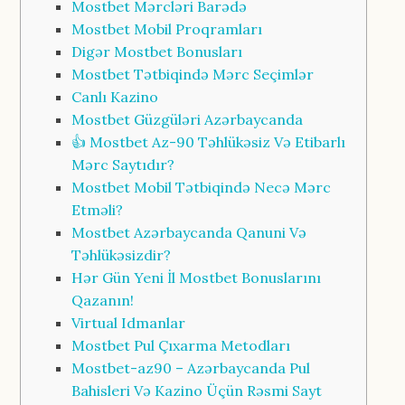
Mostbet Mərcləri Barədə
Mostbet Mobil Proqramları
Digər Mostbet Bonusları
Mostbet Tətbiqində Mərc Seçimlər
Canlı Kazino
Mostbet Güzgüləri Azərbaycanda
👍 Mostbet Az-90 Təhlükəsiz Və Etibarlı
Mərc Saytıdır?
Mostbet Mobil Tətbiqində Necə Mərc
Etməli?
Mostbet Azərbaycanda Qanuni Və
Təhlükəsizdir?
Hər Gün Yeni İl Mostbet Bonuslarını
Qazanın!
Virtual Idmanlar
Mostbet Pul Çıxarma Metodları
Mostbet-az90 – Azərbaycanda Pul
Bahisleri Və Kazino Üçün Rəsmi Sayt