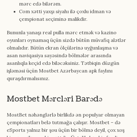
mərc edə bilərəm.
Com xətti yaxşı siyahı ilə çoxlu idman və
çempionat seçiminə malikdir.
Bununla yanaşı real pulla mərc etmək və kazino
oyunları oynamaq üçün sizdə bütün müvafiq alətlər
olmalıdır. Bütün ekran ölçülərinə uyğunlaşma və
asan naviqasiya sayəsində bölmələr arasında
asanlıqla keçid edə biləcəksiniz. Tətbiqin düzgün
işləməsi üçün Mostbet Azərbaycan apk faylını
quraşdırmalısınız.
Mostbet Mərcləri Barədə
MostBet nəhənglərlə birlikdə ən populyar olmayan
çempionatları belə tutmağa çalışır. Mostbet – də
eSports yalnız bir şou üçün bir bölmə deyil, çox xoş