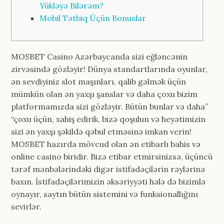
Yükləyə Bilərəm?
Mobil Tətbiq Üçün Bonuslar
MOSBET Casino Azərbaycanda sizi eğləncənin
zirvəsində gözləyir! Dünya standartlarında oyunlar,
ən sevdiyiniz slot maşınları, qalib gəlmək üçün
mümkün olan ən yaxşı şanslar və daha çoxu bizim
platformamızda sizi gözləyir. Bütün bunlar və daha”
“çoxu üçün, xahiş edirik, bizə qoşulun və heyətimizin
sizi ən yaxşı şəkildə qəbul etməsinə imkan verin!
MOSBET hazırda mövcud olan ən etibarlı bahis və
online casino biridir. Bizə etibar etmirsinizsə, üçüncü
tərəf mənbələrindəki digər istifadəçilərin rəylərinə
baxın. İstifadəçilərimizin əksəriyyəti hələ də bizimlə
oynayır, saytın bütün sistemini və funksionallığını
sevirlər.