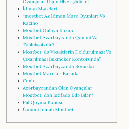
Oyunçular Üçün Əlverişlidirmi
İdman Mərcləri
“mostbet Az Idman Mərc Oyunları Və
Kazino
Mostbet Onlayn Kazino
Mostbet Azərbaycanda Qanuni Və
Təhlükəsizdir?
Mostbet-də Vəsaitlərin Doldurulması Və
Çıxarılması Bukmeker Kontorunda”
Mostbet Azərbaycanda Bonuslar
Mostbet Mərcləri Barədə
Canlı
Azərbaycandan Olan Oyunçular
Mostbet-dən Istifadə Edə Bilər?
Pul Qoyma Bonusu
Ümumi Icmalı Mostbet