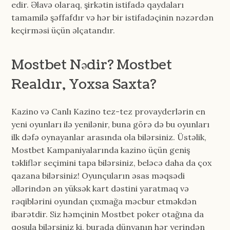
edir. Əlavə olaraq, şirkətin istifadə qaydaları
tamamilə şəffafdır və hər bir istifadəçinin nəzərdən
keçirməsi üçün əlçatandır.
Mostbet Nədir? Mostbet
Realdır, Yoxsa Saxta?
Kazino və Canlı Kazino tez-tez provayderlərin en
yeni oyunları ilə yenilənir, buna görə də bu oyunları
ilk dəfə oynayanlar arasında ola bilərsiniz. Üstəlik,
Mostbet Kampaniyalarında kazino üçün geniş
təkliflər seçimini tapa bilərsiniz, beləcə daha da çox
qazana bilərsiniz! Oyunçuların əsas məqsədi
əllərindən ən yüksək kart dəstini yaratmaq və
rəqiblərini oyundan çıxmağa məcbur etməkdən
ibarətdir. Siz həmçinin Mostbet poker otağına da
qoşula bilərsiniz ki, burada dünyanın hər yerindən