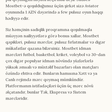
Mostbet-ə qoşulduğunuz üçün şirkət sizə Aviator
oyununda 1 AZN dəyərində a few pulsuz oyun haqqı
hədiyyə edir.
Siz həmçinin sadiqlik proqramına qoşulmaqla
müəyyən nailiyyətlərə görə bonus xallar, Mostbet
qəpikləri, pulsuz mərclər, pulsuz fırlatmalar və digər
mükafatlar qazana bilərsiniz. Mostbet idman
mərcləri futbol, basketbol, kriket, voleybol və 30-dan
çox digər populyar idman növündə yüzlərlərlə
yüksək əmsalı və müxtəlif bazarları olan matçları
özündə ehtiva edir. Bunların hamısına Xətt və ya
Canlı rejimdə mərc qoymaq mümkündür.
Platformanın istifadəçiləri üçün üç mərc növü
əlçatandır, bunlar Tək, Ekspress və Sistem
mərcləridir.