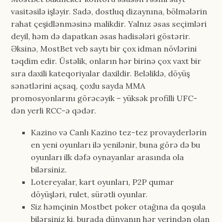
vasitəsilə işləyir. Sadə, dostluq dizaynına, bölmələrin
rahat çeşidlənməsinə malikdir. Yalnız əsas seçimləri
deyil, həm də dapatkan əsas hadisələri göstərir.
Əksinə, MostBet veb saytı bir çox idman növlərini
təqdim edir. Üstəlik, onların hər birinə çox vaxt bir
sıra daxili kateqoriyalar daxildir. Beləliklə, döyüş
sənətlərini açsaq, çoxlu sayda MMA
promosyonlarını görəcəyik – yüksək profilli UFC-
dən yerli RCC-ə qədər.
Kazino və Canlı Kazino tez-tez provayderlərin
en yeni oyunları ilə yenilənir, buna görə də bu
oyunları ilk dəfə oynayanlar arasında ola
bilərsiniz.
Lotereyalar, kart oyunları, P2P qumar
döyüşləri, rulet, sürətli oyunlar.
Siz həmçinin Mostbet poker otağına da qoşula
bilərsiniz ki, burada dünyanın hər yerindən olan