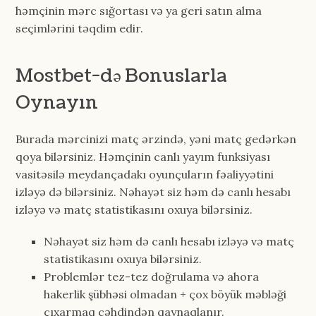
həmçinin mərc sığortası və ya geri satın alma
seçimlərini təqdim edir.
Mostbet-də Bonuslarla
Oynayın
Burada mərcinizi matç ərzində, yəni matç gedərkən
qoya bilərsiniz. Həmçinin canlı yayım funksiyası
vasitəsilə meydançadakı oyunçuların fəaliyyətini
izləyə də bilərsiniz. Nəhayət siz həm də canlı hesabı
izləyə və matç statistikasını oxuya bilərsiniz.
Nəhayət siz həm də canlı hesabı izləyə və matç
statistikasını oxuya bilərsiniz.
Problemlər tez-tez doğrulama və ahora
hakerlik şübhəsi olmadan + çox böyük məbləği
çıxarmaq cəhdindən qaynaqlanır.