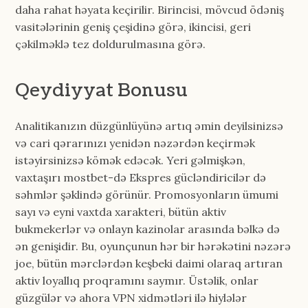
daha rahat həyata keçirilir. Birincisi, mövcud ödəniş
vasitələrinin geniş çeşidinə görə, ikincisi, geri
çəkilməklə tez doldurulmasına görə.
Qeydiyyat Bonusu
Analitikanızın düzgünlüyünə artıq əmin deyilsinizsə
və cari qərarınızı yenidən nəzərdən keçirmək
istəyirsinizsə kömək edəcək. Yeri gəlmişkən,
vaxtaşırı mostbet-də Ekspres gücləndiricilər də
səhmlər şəklində görünür. Promosyonların ümumi
sayı və eyni vaxtda xarakteri, bütün aktiv
bukmekerlər və onlayn kazinolar arasında bəlkə də
ən genişidir. Bu, oyunçunun hər bir hərəkətini nəzərə
joe, bütün mərclərdən keşbeki daimi olaraq artıran
aktiv loyallıq proqramını saymır. Üstəlik, onlar
güzgülər və ahora VPN xidmətləri ilə hiylələr