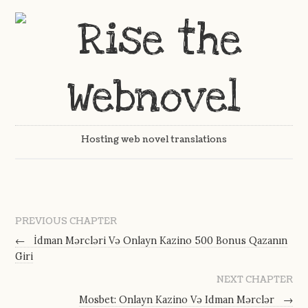
Hosting web novel translations
PREVIOUS CHAPTER
←
İdman Mərcləri Və Onlayn Kazino 500 Bonus Qazanın
Giri
NEXT CHAPTER
Mosbet: Onlayn Kazino Və Idman Mərclər
→