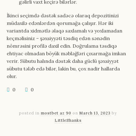
gəlirli vaxt keçirə bilərlər.
İkinci seçimdə dəstək sadəcə olaraq depozitinizi
müdaxilə edənlərdən qorumağa çalışır. Hər iki
variantda xidmətlə əlaqə saxlamalı və yoxlamadan
keçməlisiniz – şəxsiyyəti təsdiq edən sənədin
nömrəsini profilə daxil edin. Doğrulama təsdiqə
ehtiyac olmadan böyük məbləğləri çıxarmağa imkan
verir. Sübutu halında dəstək daha güclü şəxsiyyət
sübutu tələb edə bilər, lakin bu, çox nadir hallarda
olur.
0
0
posted in
mostbet az 90
on
March 13, 2023
by
LittleShanks