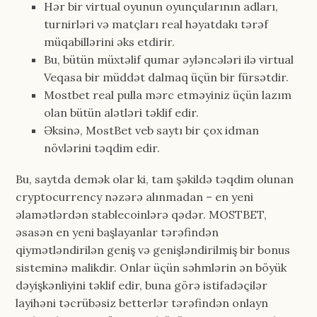
Hər bir virtual oyunun oyunçularının adları,
turnirləri və matçları real həyatdakı tərəf
müqabillərini əks etdirir.
Bu, bütün müxtəlif qumar əyləncələri ilə virtual
Veqasa bir müddət dalmaq üçün bir fürsətdir.
Mostbet real pulla mərc etməyiniz üçün lazım
olan bütün alətləri təklif edir.
Əksinə, MostBet veb saytı bir çox idman
növlərini təqdim edir.
Bu, saytda demək olar ki, tam şəkildə təqdim olunan
cryptocurrency nəzərə alınmadan – en yeni
əlamətlərdən stablecoinlərə qədər. MOSTBET,
əsasən en yeni başlayanlar tərəfindən
qiymətləndirilən geniş və genişləndirilmiş bir bonus
sisteminə malikdir. Onlar üçün səhmlərin ən böyük
dəyişkənliyini təklif edir, buna görə istifadəçilər
layihəni təcrübəsiz betterlər tərəfindən onlayn