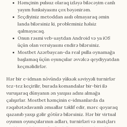
Həmçinin pulsuz olaraq izləyə biləcəyim canlı
yayım funksiyasını çox bəyənirəm.
Seçdiyiniz metoddan asılı olmayaraq əmin
landa bilərsiniz ki, probleminiz həlsiz
qalmayacaq.
Onun rəsmi veb-saytdan Android və ya iOS
üçün olan versiyasını endirə bilərsiniz.
Mostbet Azərbaycan-da real pulla oynamağa
başlamaq üçün oyunçular əvvəlcə qeydiyyatdan
keçməlidirlər.
Hər bir e-idman növündə yüksək səviyyəli turnirlər
tez-tez keçirilir, burada komandalar bir-biri ilə
vuruşaraq dünyanın ən yaxşısı adını almağa
çalışırlar. Mostbet həmçinin e-idmanlarda da
rəqabətədavamlı əmsallar təklif edir, mərc qoyaraq
qazanıb yaxşı gəlir götürə bilərsiniz. Hər bir virtual
oyunun oyunçularının adları, turnirləri və matçları