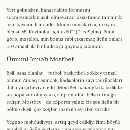
Yeri gəlmişkən, hansı rabitə formatını
seçməyinizdən asılı olmayaraq, assistance tamamilə
azərbaycan dilindədir. İdman mərcləri üçün oyun
ölçüsü x5, Kazinolar üçün x60″ “(FreeSpins). Buna
görə, məsələn, min bonus rubl çıxarmaq üçün onları
5. 0 əmsalı ilə bir hadisəyə qoymaq lazımdır.
Ümumi Icmalı Mostbet
Bəli, əsas olanlar – futbol, basketbol, xokkey təmsil
olunur. Ancaq rəsmdəki hadisələrin sayı təcrübəliləri
daha yaxşı heyran edir. MostBet nəhənglərlə birlikdə
ən populyar olmayan çempionatları belə tutmağa
çalışır. Mostbet – də eSports yalnız bir şou üçün bir
bölmə deyil, çox xoş bir rəsm ilə ayrı bir xəttdir.
Yeganə məhdudiyyət, artıq qeyd edildiyi kimi, böyük
məbləğlər üçün yoxlama, yəni şəxsiyyət sənədinin