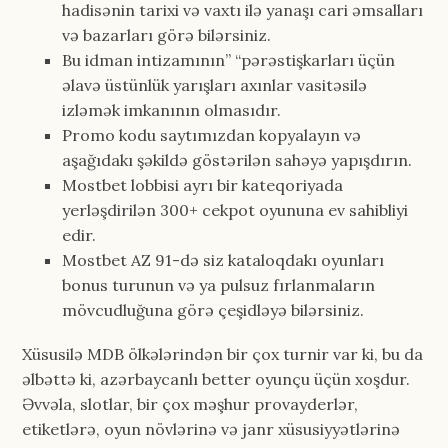
hadisənin tarixi və vaxtı ilə yanaşı cari əmsalları
və bazarları görə bilərsiniz.
Bu idman intizamının” “pərəstişkarları üçün
əlavə üstünlük yarışları axınlar vasitəsilə
izləmək imkanının olmasıdır.
Promo kodu saytımızdan kopyalayın və
aşağıdakı şəkildə göstərilən sahəyə yapışdırın.
Mostbet lobbisi ayrı bir kateqoriyada
yerləşdirilən 300+ cekpot oyununa ev sahibliyi
edir.
Mostbet AZ 91-də siz kataloqdakı oyunları
bonus turunun və ya pulsuz fırlanmaların
mövcudluğuna görə çeşidləyə bilərsiniz.
Xüsusilə MDB ölkələrindən bir çox turnir var ki, bu da
əlbəttə ki, azərbaycanlı better oyunçu üçün xoşdur.
Əvvəla, slotlar, bir çox məşhur provayderlər,
etiketlərə, oyun növlərinə və janr xüsusiyyətlərinə