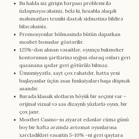
Bu halda siz girişin bərpası problemi ilə
üzləşməyəcəksiniz, belə ki, hesabla əlaqəli
məlumatları texniki dəstək xidmətinə bildirə
biləcəksiniz.
Promosyonlar bölməsində bütün dapatkan
mosbet bonuslar göstərilir.
125%-dən alınan vəsaitlər, oyunçu bukmeker
kontorunun şərtlərinə uyğun olaraq onları geri
qazanana qədər geri götürülə bilməz.
Ümumiyyətlə, sayt çox rahatdır, hətta yeni
başlayanlar üçün əsas funksiyaları başa düşmək
asandır.
Burada klassik slotların böyük bir seçimi var –
orijinal vizual və səs dizaynlı yüzlərlə oyun, bir
çox janr.
Mostbet Casino-nı ziyarət edənlər cümə günü
boy bir həftə ərzində avtomat oyunlarına
xərclədikləri vəsaitin 5-10% -ni geri qaytara