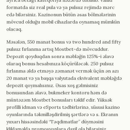
formatda siz real pula və ya pulsuz rejimdə mərc
edə bilərsiniz. Kazinonun bütün əsas bölmələrinin
mövcud olduğu mobil cihazlarda oynamaq mümkün
olacaq.
Məsələn, 550 manat bonus və two hundred and fifty
pulsuz fırlanma artıq Mostbet-də mövcuddur.
Depozit qoyduqdan sonra məbləğin 125%-i əlavə
olaraq bonus hesabınıza köçürüləcək. 250 pulsuz
fırlanma əldə etməyə zəmanət vermək üçün ən azı
20 manat və ya başqa valyutada ekvivalent məbləğdə
depozit qoymalısınız. Əsas xoş gəlmisiniz
bonusundan əlavə, bukmeker kontoru həm də
müntəzəm Mostbet bonusları təklif edir. Yüksək
profilli idman və eSports tədbirlərinə, xüsusi kazino
oyunlarında təkmilləşdirilmiş şərtlərə və s. Ekranın
yuxarı hissəsindəki “Təqdimatlar” düyməsini
klikləməklə promosyonlara daxil ola bilərsiniz.