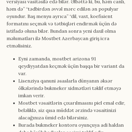
versiyası vasitəsilə edə bilər. Əlbəttə ki, bu, həm canlı,
həm də” “tədbirdən əvvəl mərc edilən ən populyar
oyundur. Baş menyu ayrıca” “dil, vaxt, koefisient
formatını seçmək və tətbiqləri endirmək üçün də
istifadə oluna bilər. Bundan sonra yeni daxil olma
məlumatları ilə Mostbet Azerbaycan giriş icra
etməlisiniz.
Eyni zamanda, mostbet arizona 91
qeydiyyatdan keçmək üçün başqa bir variant da
var.
Lisenziya qanuni əsaslarla dünyanın əksər
ölkələrində bukmeker xidmətləri təklif etməyə
imkan verir.
Mostbet vəsaitlərin çıxarılmasını piel emal edir,
beləliklə, siz qısa müddət ərzində vəsaitinizi
alacağınıza ümid edə bilərsiniz.
Burada bukmeker kontoru oyunçuya adi haldan