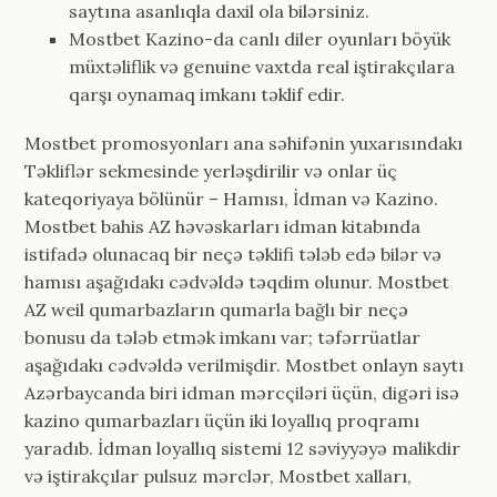
saytına asanlıqla daxil ola bilərsiniz.
Mostbet Kazino-da canlı diler oyunları böyük
müxtəliflik və genuine vaxtda real iştirakçılara
qarşı oynamaq imkanı təklif edir.
Mostbet promosyonları ana səhifənin yuxarısındakı
Təkliflər sekmesinde yerləşdirilir və onlar üç
kateqoriyaya bölünür – Hamısı, İdman və Kazino.
Mostbet bahis AZ həvəskarları idman kitabında
istifadə olunacaq bir neçə təklifi tələb edə bilər və
hamısı aşağıdakı cədvəldə təqdim olunur. Mostbet
AZ weil qumarbazların qumarla bağlı bir neçə
bonusu da tələb etmək imkanı var; təfərrüatlar
aşağıdakı cədvəldə verilmişdir. Mostbet onlayn saytı
Azərbaycanda biri idman mərcçiləri üçün, digəri isə
kazino qumarbazları üçün iki loyallıq proqramı
yaradıb. İdman loyallıq sistemi 12 səviyyəyə malikdir
və iştirakçılar pulsuz mərclər, Mostbet xalları,