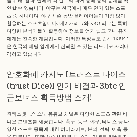
을 위해 ‘결과’ 탭에서 각 선수의 과거 승패 등의 통계를 확
인할 수 있습니다. 야구는 한국에서 매우 인기 있는 스포
츠 중 하나이며, 야구 시즌 동안 플레이어들이 가장 많이
활용하는 스포츠입니다. 메이저리그와 KBO 리그는 특히
다양한 분석가들이 활동하여 정보를 얻기 쉽고 국내 유저
에게는 친숙한 게임입니다. 이러한 특징들로 인해 1XBET
은 한국의 베팅 업계에서 신뢰할 수 있는 파트너로 자리매
김하고 있습니다.
암호화폐 카지노 [트러스트 다이스
(trust Dice)] 인기 비결과 3btc 입
금보너스 획득방법 소개!
원엑스벳 | 1엑스벳 유튜브 채널은 다양한 스포츠 관련 비
디오 콘텐츠를 제공합니다. 축구, 농구, 야구, 테니스 등 다
양한 스포츠 종목에 대한 하이라이트, 분석, 전략, 예측 등
을 다룹니다. 또한 선수 인터뷰, 팀 소개, 이벤트 커버리지