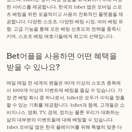
한 서비스를 제공합니다. 한국의 1xbet 앱은 모바일 스포
츠 베팅을 위한 포괄적이고 사용자 친화적인 플랫폼을 제
공합니다. 다양한 스포츠, 다양한 베팅 시장, 여러 베팅 유
형, 고급 기능을 통해 모든 베팅 선호도와 전략을 충족시
키며, 스포츠 베팅 애호가들에게 최고의 선택입니다.
Bet어플을 사용하면 어떤 혜택을
받을 수 있나요?
매일 매일 전 세계의 팬들은 90개 이상의 스포츠 종목에
서 1000개 이상의 이벤트에 베팅을 즐길 수 있습니다. 가
장 큰 베팅 회사 중 하나로서, 1xBet은 모두가 수익을 창출
할 수 있는 기회를 제공합니다. 1xBet과 함께, 고객들은 쇼
비지니스, 영화, TV, 경제, 정치는 물론 우리가 대화하는
삶의 대부분의 이벤트들에 대해 베팅할 수 있습니다.
1xbet 모바일 앱은 한국 플레이어를 위해 특별히 맞춘 다