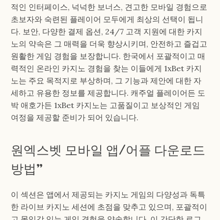
적인 인터페이스, 넉넉한 보너스, 견고한 모바일 경험으로
초보자와 숙련된 플레이어 모두에게 최상의 선택이 됩니
다. 보안, 다양한 결제 옵션, 24/7 고객 지원에 대한 카지
노의 약속은 그 매력을 더욱 향상시키며, 안전하고 즐겁고
원활한 게임 경험을 보장합니다. 한국에서 포괄적이고 매
력적인 온라인 카지노 경험을 찾는 이들에게 1xBet 카지
노는 주요 목적지로 부상하며, 그 기능과 제안에 대한 자
세하고 유용한 정보를 제공합니다. 캐주얼 플레이어든 도
박 애호가든 1xBet 카지노는 고품질이고 보상적인 게임
여정을 제공할 준비가 되어 있습니다.
원엑스벳 모바일 앱/어플 다운로드
방법”
이 섹션은 앱에서 제공되는 카지노 게임의 다양성과 독특
한 라이브 카지노 세션에 초점을 맞추고 있으며, 포괄적이
고 몰입감 있는 게임 경험을 약속합니다. 이 간단한 로그