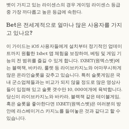
벳이 가지고 있는 라이센스의 경우 게이밍 라이센스 등급
중 가장 까다롭고 높은 등급에 속한다.
Bet은 전세계적으로 얼마나 많은 사용자를 가지
고 있나요?
이 가이드는 iOS 사용자들에게 설치부터 정기적인 업데이
트까지 원활한 1xbet 앱 체험을 보장하며, 베팅 및 게임 기
능의 전 범위를 즐길 수 있게 합니다. 1XBET(원엑스벳)에
는 블랙잭, 바카라, 룰렛 등 라이브카지노와 어마무시하게
많은 온라인슬롯을 갖추고 있습니다. 특히 슬롯게임은 국
내 군소업체들과는 비교가 되지 않을 정도로 많은 영상사
들이 입점해 있고 술롯 갯수만 10, 000여개에 육박합니다.
당신이 라이브카지노와 바카라, 블랙잭 같은 테이블게임,
혹은 슬롯을 좋아한다면 1XBET(원엑스벳)은 여러분의 방
안에 라스베이거스 카지노를 들여놓은 것과 같다고 할 수
있습니다.