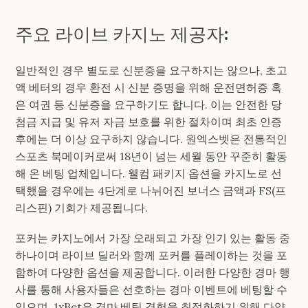
주요 라이브 카지노 제공자:
일반적인 경우 별도로 신분증을 요구하지는 않으나, 초고
액 베터의 경우 환전 시 신분 증명을 위해 운전면허증 혹
은 여권 등 신분증을 요구하기도 합니다. 이는 안전한 당
첨금 지급 및 유저 자금 보호를 위한 절차이며 최초 인증
후에는 더 이상 요구하지 않습니다. 원엑스벳은 전통적인
스포츠 북메이커로써 18년이 넘는 세월 동안 꾸준히 활동
해 온 베팅 업체입니다. 웰컴 패키지 옵션을 카지노로 선
택했을 경우에는 4단계로 나뉘어진 보너스 금액과 FS(프
리스핀) 기회가 제공됩니다.
포커는 카지노에서 가장 오래되고 가장 인기 있는 활동 중
하나이며 라이브 딜러와 함께 포커를 플레이하는 것을 포
함하여 다양한 옵션을 제공합니다. 이러한 다양한 경마 행
사를 통해 사용자들은 선호하는 경마 이벤트에 베팅할 수
있으며, 1xBet은 경마 베팅 경험을 최적화하기 위해 다양