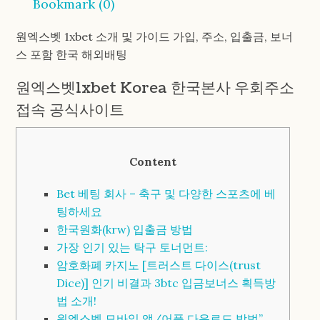
Bookmark (
0
)
원엑스벳 1xbet 소개 및 가이드 가입, 주소, 입출금, 보너
스 포함 한국 해외배팅
원엑스벳1xbet Korea 한국본사 우회주소
접속 공식사이트
Content
Bet 베팅 회사 – 축구 및 다양한 스포츠에 베
팅하세요
한국원화(krw) 입출금 방법
가장 인기 있는 탁구 토너먼트:
암호화폐 카지노 [트러스트 다이스(trust
Dice)] 인기 비결과 3btc 입금보너스 획득방
법 소개!
원엑스벳 모바일 앱/어플 다운로드 방법”