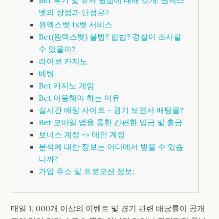
벳의 장점과 단점은?
원엑스벳 1x벳 서비스
Bet(원엑스벳) 불법? 합법? 경찰이 조사할
수 있을까?
라이브 카지노
베팅
Bet 카지노 게임
Bet 이용해야 하는 이유
실시간 배팅 사이트 – 경기 보면서 배팅을?
Bet 모바일 앱을 통한 간편한 입금 및 출금
보너스 계정 -> 메인 계정
분석에 대한 정보는 어디에서 받을 수 있습
니까?
가입 주소 및 프로모션 정보:
매일 1, 000개 이상의 이벤트 및 경기 관련 배당률이 공개