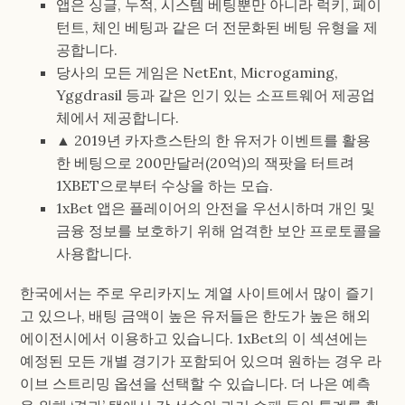
앱은 싱글, 누적, 시스템 베팅뿐만 아니라 럭키, 페이
턴트, 체인 베팅과 같은 더 전문화된 베팅 유형을 제
공합니다.
당사의 모든 게임은 NetEnt, Microgaming,
Yggdrasil 등과 같은 인기 있는 소프트웨어 제공업
체에서 제공합니다.
▲ 2019년 카자흐스탄의 한 유저가 이벤트를 활용
한 베팅으로 200만달러(20억)의 잭팟을 터트려
1XBET으로부터 수상을 하는 모습.
1xBet 앱은 플레이어의 안전을 우선시하며 개인 및
금융 정보를 보호하기 위해 엄격한 보안 프로토콜을
사용합니다.
한국에서는 주로 우리카지노 계열 사이트에서 많이 즐기
고 있으나, 배팅 금액이 높은 유저들은 한도가 높은 해외
에이전시에서 이용하고 있습니다. 1xBet의 이 섹션에는
예정된 모든 개별 경기가 포함되어 있으며 원하는 경우 라
이브 스트리밍 옵션을 선택할 수 있습니다. 더 나은 예측