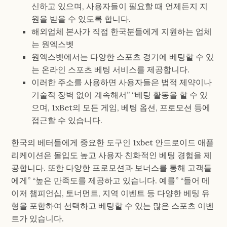
신하고 있으며, 사용자들이 필요할 때 언제든지 지
원을 받을 수 있도록 합니다.
해외업체 본사가 직접 한국분들에게 지원하는 업체
는 원엑스벳
원엑스벳에서는 다양한 스포츠 경기에 베팅할 수 있
는 온라인 스포츠 베팅 서비스를 제공합니다.
이러한 주소를 사용하면 사용자들은 법적 제약이나
기술적 장벽 없이 계속해서” “베팅 활동을 할 수 있
으며, 1xBet의 모든 게임, 베팅 옵션, 프로모션 등에
접근할 수 있습니다.
한국의 베터들에게 중요한 도구인 1xbet 안드로이드 애플
리케이션은 몰입도 높고 사용자 친화적인 베팅 경험을 제
공합니다. 또한 다양한 프로모션과 보너스를 통해 고객들
에게” “높은 만족도를 제공하고 있습니다. 예를” “들어 메
이저 챔피언십, 토너먼트, 지역 이벤트 등 다양한 베팅 유
형을 포함하여 선택하고 베팅할 수 있는 많은 스포츠 이벤
트가 있습니다.