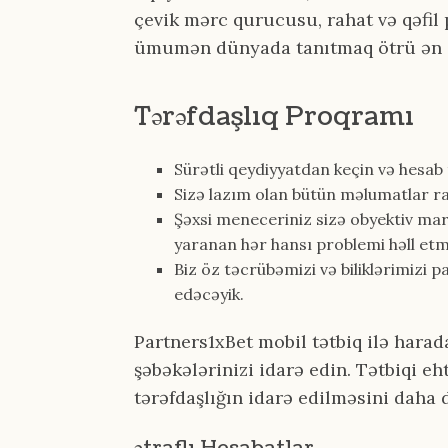
çevik mərc qurucusu, rahat və qəfil 
ümumən dünyada tanıtmaq ötrü ən s
Tərəfdaşlıq Proqramı
Sürətli qeydiyyatdan keçin və hesab 
Sizə lazım olan bütün məlumatlar ra
Şəxsi meneceriniz sizə obyektiv ma
yaranan hər hansı problemi həll et
Biz öz təcrübəmizi və biliklərimizi 
edəcəyik.
Partners1xBet mobil tətbiq ilə hara
şəbəkələrinizi idarə edin. Tətbiqi e
tərəfdaşlığın idarə edilməsini daha 
ətraflı Hesabatlar