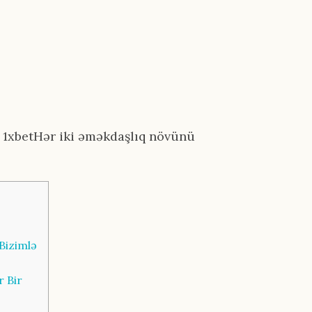
 1xbet
Hər iki əməkdaşlıq növünü
Bizimlə
r Bir