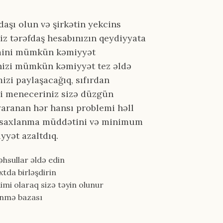
şı olun və şirkətin yekcins
iz tərəfdaş hesabınızın qeydiyyata
zmini mümkün kəmiyyət
kinizi mümkün kəmiyyət tez əldə
mizi paylaşacağıq, sıfırdan
i meneceriniz sizə düzgün
yaranan hər hansı problemi həll
in saxlanma müddətini və minimum
yət azaltdıq.
hsullar əldə edin
tda birləşdirin
imi olaraq sizə təyin olunur
ənmə bazası