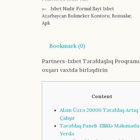
←
1xbet Nadir Formal Sayt 1xbet
Azərbaycan Bukmeker Kontoru, Bonuslar,
Apk
Bookmark (
0
)
Partners-1xbet Tərəfdaşlıq Proqramı
oxşarı vaxtda birləşdirin
Content
Aləm Üzrə 20000 Tərəfdaş Artıq 
Çalışır
Tərəfdaş Paneli Elliklə Məlumatla
Yerdə