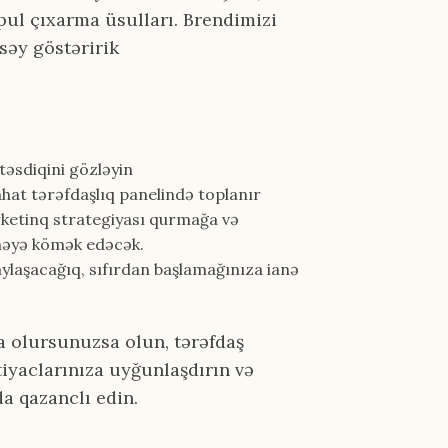
pul çıxarma üsulları. Brendimizi
əy göstəririk
təsdiqini gözləyin
hat tərəfdaşlıq panelində toplanır
rketinq strategiyası qurmağa və
məyə kömək edəcək.
paylaşacağıq, sıfırdan başlamağınıza ianə
da olursunuzsa olun, tərəfdaş
htiyaclarınıza uyğunlaşdırın və
da qazanclı edin.