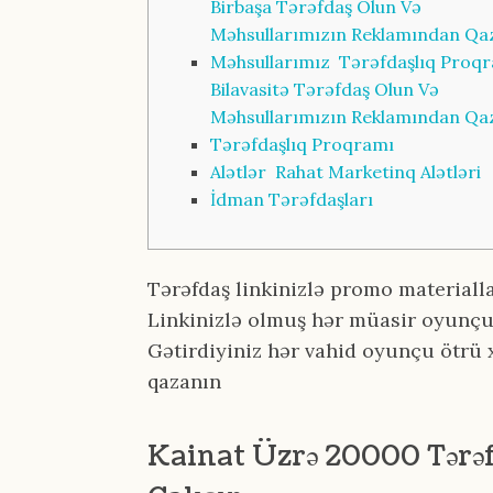
Birbaşa Tərəfdaş Olun Və
Məhsullarımızın Reklamından Qa
Məhsullarımız Tərəfdaşlıq Proq
Bilavasitə Tərəfdaş Olun Və
Məhsullarımızın Reklamından Qa
Tərəfdaşlıq Proqramı
Alətlər Rahat Marketinq Alətləri
İdman Tərəfdaşları
Tərəfdaş linkinizlə promo materiall
Linkinizlə olmuş hər müasir oyunçu 
Gətirdiyiniz hər vahid oyunçu ötrü 
qazanın
Kainat Üzrə 20000 Tərəf